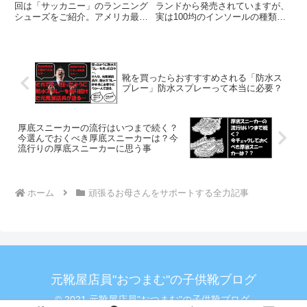
際に買ってみた！
回は「サッカニー」のランニング
ランドから発売されていますが、
シューズをご紹介。アメリカ最古
実は100均のインソールの種類も
のランニングシューズで、日本で
非常に豊富で、多くの人のニーズ
は販売店が限られており見かける
により沿ったインソールが多く発
事が少ないブランドですが、HP
売されています。という事でここ
の機能を見る限りだと結構機能性
では、100均のインソールを実際
が高いのですよね。またデザイン
に購入し、効果を検証してみまし
靴を買ったらおすすすめされる「防水ス
性が女性に受け入れられやすかっ
た。ここでは、インソールの種類
プレー」防水スプレーって本当に必要？
たので、子育て中のお母さんにこ
の中でも特に注目の土踏まず等を
れはおおすすめだ！！ということ
サポートする「アーチサポート系
で、実際にサッカニーのランニン
インソール」にスポットを当てて
グシューズを購入し、サイズ感や
みました。
厚底スニーカーの流行はいつまで続く？
クッション性等の機能についてご
今選んでおくべき厚底スニーカーは？今
流行りの厚底スニーカーに思う事
紹介します。
ホーム
頑張るお母さんをサポートする全力記事
元靴屋店員"おつまむ"の子供靴ブログ
© 2021 元靴屋店員"おつまむ"の子供靴ブログ.