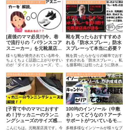
頑張るお母さんをサポートする全力記事
頑張るお母さんをサポートする全力記事
[産後のママ必見‼]今、巷
靴を買ったらおすすすめさ
で流行りの「バランスコア
れる「防水スプレー」防水
スニーカー」を元靴屋店員
スプレーって本当に必要？
が解説…痩せるの？効果
様々な靴が発売されている昨今、
靴を買ったらかなりの確率でおす
は？
ちょくちょく話題に上がりやすい
すめされる「防水スプレー」。私
のが「ダイエットシューズ」では
も接客時には狂ったように防水ス
ないのでしょうか。いくつかダイ
プレーをおすすめしていました。
エットシューズをこのサイトでは
靴を購入した際に防水スプレーは
頑張るお母さんをサポートする全力記事
頑張るお母さんをサポートする全力記事
紹介してきましたが、最近また話
本当に必要なのかどうかを、狂っ
題に上がっているダイエットシュ
たように防水スプレーをおすすめ
ーズがあるので元靴屋店員の私が
していた元靴屋店員の私がご説明
解説していきます。
します。
[子育て中のママにおすす
100均のインソール（中敷
め！]サッカニーのランニ
き）ってどうなの？アーチ
ングシューズのサイズ感や
サポートがついているモデ
機能性などを徹底解説！実
ルの効果を検証！
こんにちは。元靴屋店員です。今
多種多様なインソールが様々なブ