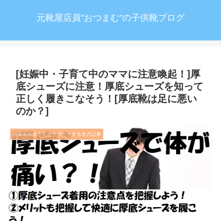
元靴屋店員"おつまむ"の子供靴ブログ
[妊娠中・子育て中のママに注意喚起！]厚
底シューズに注意！厚底シューズを知って
正しく履きこなそう！[厚底靴は足に悪い
のか？]
頑張るお母さんをサポートする全力記事