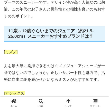
プーマのスニーカーです。デザイン性が高く人気なのは勿
論、この年代のお子さんと機能性との相性も良いのもおす
すめのポイント。
11歳～12歳ぐらいまでのジュニア（約21.5-
25.0cm）スニーカーおすすめブランドは？
[ミズノ]
力を最大限に発揮できるのはミズノジュニアシューズが一
番ではないのでしょうか。正しいサポート性も魅力で、活
発に自由に靴を履かせたいならミズノがおすすめです。
[アシックス]
ホーム
検索
トップ
サイドバー
アシックスのモデルは安定性と安全性が非常に高いモデル