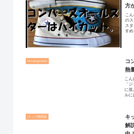
方
こん
のス
スタ
すめ
ター
コ
Uncategorized
熱
こん
「ジ
に並
ルに
共に
が、
キ
[キッズ]靴雑談
解
中！