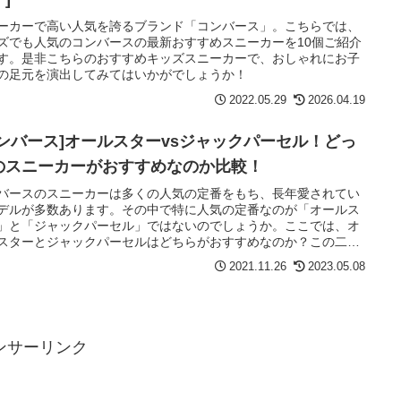
ーカーで高い人気を誇るブランド「コンバース」。こちらでは、
ズでも人気のコンバースの最新おすすめスニーカーを10個ご紹介
す。是非こちらのおすすめキッズスニーカーで、おしゃれにお子
の足元を演出してみてはいかがでしょうか！
2022.05.29
2026.04.19
コンバース]オールスターvsジャックパーセル！どっ
のスニーカーがおすすめなのか比較！
バースのスニーカーは多くの人気の定番をもち、長年愛されてい
デルが多数あります。その中で特に人気の定番なのが「オールス
」と「ジャックパーセル」ではないのでしょうか。ここでは、オ
スターとジャックパーセルはどちらがおすすめなのか？この二つ
ニーカーがなにが違うのか？を比較していきます。どちらも甲乙
2021.11.26
2023.05.08
がたい素晴らしいスニーカーですが、全くスタイルが異なりま
オールスターかジャックパーセルどちらか選び方に迷っている人
非参考にして下さい！
ンサーリンク