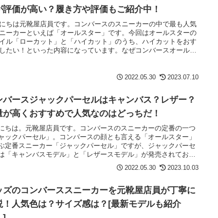
が評価が高い？履き方や評価もご紹介中！
にちは元靴屋店員です。コンバースのスニーカーの中で最も人気
ニーカーといえば「オールスター」です。今回はオールスターの
イル「ローカット」と「ハイカット」のうち、ハイカットをおす
したい！といった内容になっています。なぜコンバースオールス
はハイカットがおすすめなのか？をご説明していきます。
2022.05.30
2023.07.10
ンバースジャックパーセルはキャンバス？レザー？
量が高くおすすめで人気なのはどっちだ！
にちは。元靴屋店員です。コンバースのスニーカーの定番の一つ
ャックパーセル」。コンバースの顔とも言える「オールスター」
ぶ定番スニーカー「ジャックパーセル」ですが、ジャックパーセ
は「キャンバスモデル」と「レザースモデル」が発売されており
人気です。共に甲乙つけがたい素晴らしいモデルではあるのです
2022.05.30
2023.10.03
どちらが高い人気を得ているのでしょうか？
ッズのコンバーススニーカーを元靴屋店員が丁寧に
説！人気色は？サイズ感は？[最新モデルも紹介
]