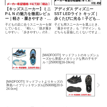
【キッズスニーカー】ミニ
アディダス ディズニー
P-L N の魅力を徹底レビュ
SST LEDライト キッズ｜
ー｜軽さ・履きやすさ・歩
歩くたびに光る！子どもが
きやすさが揃った人気モデ
大喜びの人気スニーカー
子どもの足に合うスニーカーを探
子ども用スニーカーを選ぶとき、
ル（12.0-15.0cm)]
(11.0-16.5cm/17.0-21.5cm)
していると、「軽い」「脱ぎ履き
「履きやすさ」も「デザイン」も
しやすい」「歩きやすい」の3つ
どちらも妥協したくないですよ
を満たしたモデルは意外と少ない
ね。そんなパパ・ママに注目され
もの。そこで今回紹介するのが、
ているのが、adidas公式サイト
キッズ向けスニーカーとして高い
の「アディダス ディズニー SST
支持を集める 「ミニ P-L N」 で
LEDライト キッズ」です。ディ
す。シンプルで合わせや...
ズニーの人気キャラ...
[MADFOOT!] マッドフットのキッズシュ
ーズから厚底×メタリックな男の子モデ
ル！[250003][16-19cm]
[MADFOOT!] マッドフットよりキッズの
厚底ハイブリットサンダル[250009][20.0-
24.0cm]