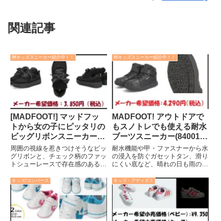
関連記事
🆕キッズスニーカー紹介中！！
🆕キッズスニーカー紹介中！！
[MADFOOT!] マッドフッ
MADFOOT! アウトドアで
トから女の子にピッタリの
もスノトレでも使える耐水
ビッグリボンスニーカー
ブーツスニーカー(840016)
【ふわふわボア厚底 】
[19.0-24.0cm]
周囲の視線を惹きつけそうなビッ
耐水機能や甲・ファスナーから水
[250031][20.0-24.0cm]
グリボンと、チェック柄のファッ
の浸入を防ぐガセットタン、滑り
トシューレースで存在感のある可
にくい底など、晴れの日も雨の日
愛らしい足元をメイク！スタイリ
にも活躍するアウトドアテイスト
ングをガーリーに彩る厚底カジュ
のジュニア用ブーツスニーカーで
キッズ/コンバース
キッズ・アディダス
アルスニーカーです☆特徴は？・
す！大人っぽいシンプルなデザイ
価格: 3,850円（税込）・カラー
ンとウィンターシーズンにも心強
展開:グレー・ブラック・...
い機能を装備し、タウンから4
ア...