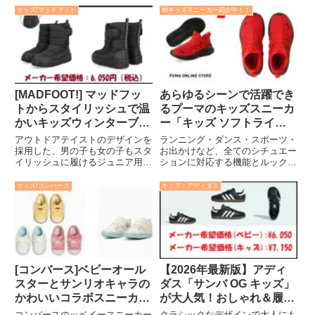
キッズ/マッドフット
🆕キッズスニーカー紹介中！！
[MADFOOT!] マッドフッ
あらゆるシーンで活躍でき
トからスタイリッシュで温
るプーマのキッズスニーカ
かいキッズウィンターブー
ー「キッズ ソフトライド
ツ！！防寒 252005[20.0-
ONE4ALL スリッポン」
アウトドアテイストのデザインを
ランニング・ダンス・スポーツ・
24.0cm]
[・17.0-21.0cm]
採用した、男の子も女の子もスタ
お出かけなど、全てのシチュエー
イリッシュに履けるジュニア用ウ
ションに対応する機能とルックス
ィンターブーツ☆筒部分に厚い中
を持ち合わせたアクティブなお子
わたを、中敷裏に保温性を高める
さんにピッタリなスリッポンで
キッズ/コンバース
キッズ・アディダス
アルミ素材を採用し、冷えをガー
す。4歳から8歳におすすめの
ド。冬のレジャーや雪遊び、降雪
17.0-21.0cmを展開し、カラーは
地でのご使用など、寒い季節も
レッドとブラックの2色を展開し
ア...
ています。
[コンバース]ベビーオール
【2026年最新版】アディ
スターとサンリオキャラの
ダス「サンバ OG キッズ」
かわいいコラボスニーカー
が大人気！おしゃれ＆履き
「BABY ALL STAR N
やすい注目スニーカーを徹
コンバースのッベイースニーカー
クラシックなデザインで大人にも