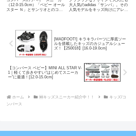
SANRIO V-1」[12.0-
底紹介[11.0-16.5cm/17.0-
（12.0-15.0cm）「ベビー オール
大人気のadidas「サンバ」。その
スター Ｎ」とサンリオとのコラ
人気モデルをキッズ向けにアレン
15.0cm]
21.5cm]
ボモデルです。サンリオキャラク
ジした「サンバ OG キッズ」
ターから、「ポムポムプリン」
が、今おしゃれなパパ・ママたち
「シナモロール」「マイメロデ
の間で注目されています！普段使
ィ」を、ベルト部分に落とし込ん
いはもちろん、通園・通学・お出
だキュートなスニーカー。
かけコーデまで幅広く活躍...
[MADFOOT!] キラキラパーツに厚底ソー
ルを搭載したキッズのカジュアルシュー
ズ！【250018】[16.0-19.0cm]
【コンバース ベビー】MINI ALL STAR V-
1｜軽くて歩きやすい“はじめてスニーカ
ー”に最適！[12.0-15.0cm]
ホーム
🆕キッズスニーカー紹介中！！
キッズ/コ
ンバース