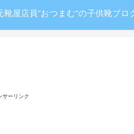
元靴屋店員"おつまむ"の子供靴ブロ
ンサーリンク