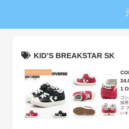
KID’S BREAKSTAR SK
CO
キッズ/コンバース
24
1 
コン
採用
ズ 
いキ