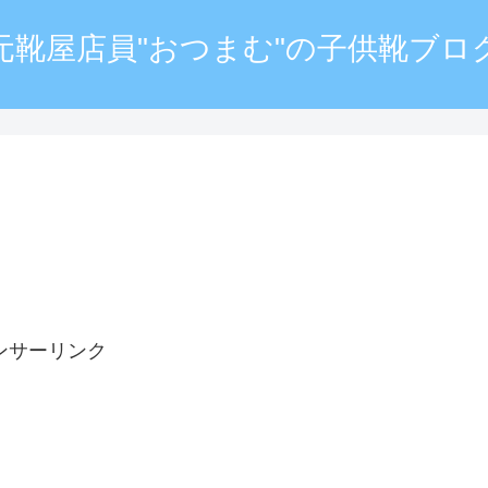
元靴屋店員"おつまむ"の子供靴ブロ
ンサーリンク