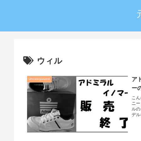
ウィル
ア
Uncategorized
ー
こん
ニー
ルの
デル
表さ
んな
てと