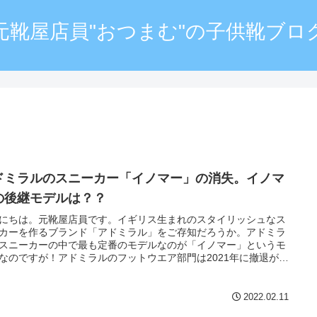
元靴屋店員"おつまむ"の子供靴ブロ
ドミラルのスニーカー「イノマー」の消失。イノマ
の後継モデルは？？
にちは。元靴屋店員です。イギリス生まれのスタイリッシュなス
カーを作るブランド「アドミラル」をご存知だろうか。アドミラ
スニーカーの中で最も定番のモデルなのが「イノマー」というモ
なのですが！アドミラルのフットウエア部門は2021年に撤退が発
れ、イノマーも出回っている在庫のみとなりました。ここではそ
惜しくも散っていったアドミラルの最高傑作「イノマー」につい
、イノマーの後継機種を見つけたのでご紹介いたします。
2022.02.11