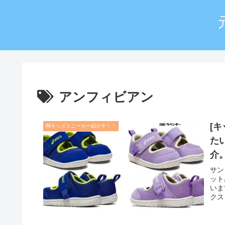
アンフィビアン
[
🆕キッズスニーカー紹介中！！
た
介。
サン
ット
いま
クス
ィビ
ック