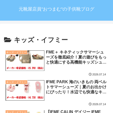
元靴屋店員"おつまむ"の子供靴ブログ
キッズ・イフミー
FME＋ キネティックサマーシュ
キッズ・イフミー
ーズを徹底紹介！夏の遊びをもっ
と快適にする高機能キッズシュー
ズ(15.0-19.0cm)
2026.07.14
IFME PARK 海のいきもの 両ベル
キッズ・イフミー
トサマーシューズ｜夏のお出かけ
にぴったり！水辺でも快適なキッ
ズサンダルを徹底紹介
2026.07.14
【IFME CALIN デイジー IFME
キッズ・イフミー