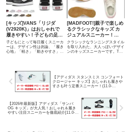
探しているママ・パパにもぜひチ
い...
ェックしてほしいモデルです。
[キッズ]VANS「リジダ
[MADFOOT!]親子で楽しめ
(V2920K)」はおしゃれで
るクラシックなキッズ カ
履きやすい！子どもの足に
ジュアルスニーカー！
ぴったりスニーカー！[17-
[250010][16.0-20.0cm]
子どもにとって毎日履くスニーカ
クラシックなランニングスタイル
22cm]
ーは、デザイン性は勿論、「履き
を取り入れた、大人っぽいデザイ
心地」「軽さ」「動きやすさ」も
ンのキッズスニーカーです。Tト
大切です。ここでは人気ブランド
ゥデザインやギザギザのシャーク
VANS（バンズ） から登場したキ
ソールなど、レトロな雰囲気漂う
ッズスニーカー 「リジダ」 をご
大人のトレンドシューズを、その
紹介！おしゃれで機能的なリジダ
ままキッズスタイルにしたモデ
の魅力を、ご紹介しています。
ル。ひも結びが不要のゴムシュー
【アディダス スタンスミス コンフォート
レ...
クロージャー キッズ】おしゃれも履きや
すさも叶う定番スニーカー！(11.0-
16.5cm/17.0-21.5cm)
【2026年最新版】アディダス「サンバ
OG キッズ」が大人気！おしゃれ＆履き
やすい注目スニーカーを徹底紹介[11.0-
16.5cm/17.0-21.5cm]