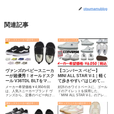
otsumamublog
関連記事
🆕キッズスニーカー紹介中！！
キッズ/コンバース
ヴァンズのベビースニーカ
【コンバース ベビー】
ーが超優秀！オールドスク
MINI ALL STAR V-1｜軽く
ール V36TDL BLTをママ
て歩きやすい“はじめてス
目線で解説！[12-16.5cm]
ニーカー”に最適！[12.0-
メーカー希望価格￥4,950今回
好評のホワイトベースに、ゴール
15.0cm]
は、人気スニーカーブランド ヴ
ドのアイレットを採用した、
ァンズから、定番のベビー向けモ
「MINI ALL STAR V-1」のアレン
デル 「OLD SKOOL V36TDL
ジモデルです。小さな足にぴった
BLT」 をご紹介します。履かせ
りフィットし、やわらかい履き心
🆕キッズスニーカー紹介中！！
🆕キッズスニーカー紹介中！！
やすさ・デザイン・機能性を兼ね
地で歩き始めの赤ちゃんに人気の
備えた一足なので、これから靴を
「MINI ALL STAR V-1」。可愛