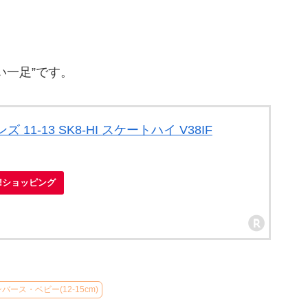
い一足”です。
 11-13 SK8-HI スケートハイ V38IF
oo!ショッピング
バース・ベビー(12-15cm)