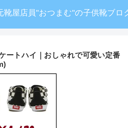
元靴屋店員"おつまむ"の子供靴ブロ
スケートハイ｜おしゃれで可愛い定番
m)