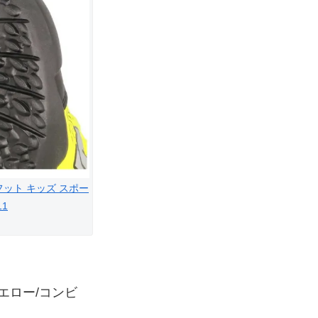
ドフット キッズ スポー
1
エロー/コンビ