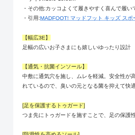
・その他:カッコよくて履きやすく喜んで履い
・引用:
MADFOOT! マッドフット キッズ ス
【幅広3E】
足幅の広いお子さまにも嬉しいゆったり設計
【通気・抗菌インソール】
中敷に通気穴を施し、ムレを軽減。安全性が高
れているので、臭いの元となる菌を抑えて快
[足を保護するトゥガード]
つま先にトゥガードを施すことで、足の保護
[防滑性を高めるソール]