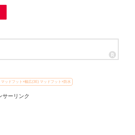
マッドフット×幅広(3E) マッドフット×防水
ンサーリンク