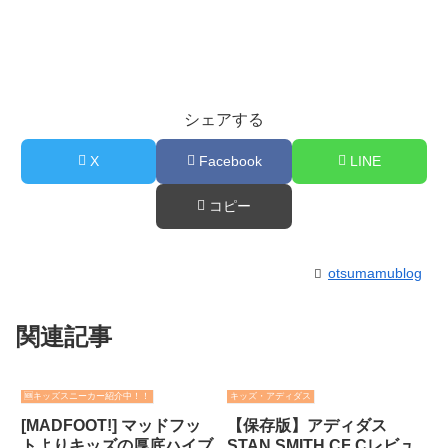
シェアする
X
Facebook
LINE
コピー
otsumamublog
関連記事
🆕キッズスニーカー紹介中！！
キッズ・アディダス
[MADFOOT!] マッドフッ
【保存版】アディダス
トよりキッズの厚底ハイブ
STAN SMITH CF Cレビュ