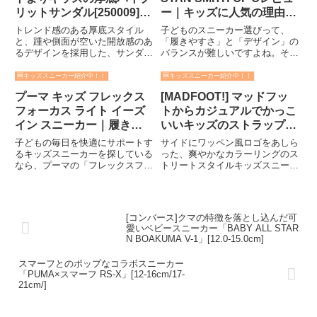
リットサンダル[250009]
ー｜キッズに人気の理由と
[20.0-24.0cm]
サイズ感を徹底解説！
トレンド感のある厚底スタイル
子どものスニーカー選びって、
(11.0-16.5cm-17.0-21.5cm)
と、踵や側面が空いた開放感のあ
「履きやすさ」と「デザイン」の
るデザインを採用した、サンダル
バランスが難しいですよね。そん
の清涼感とスニーカーの安定性・
な中で定番人気なのが、アディダ
保護性をいいとこ取りしたハイブ
スの名作モデル「スタンスミス」
🆕キッズスニーカー紹介中！！
🆕キッズスニーカー紹介中！！
リッドな1足！今っぽいお洒落が
のキッズ版STAN SMITH CF
プーマ キッズ フレックス
[MADFOOT!] マッドフッ
楽しめるスニーカーサンダルに、
C（スタンスミス CF C）です。
スニーカーのクッション性をプラ
この記事では、実際の...
フォーカス ライト イーズ
トからカジュアルでかっこ
ス...
イン スニーカー｜履きや
いいキッズのストラップシ
すさ抜群の軽量モデル！
ューズ！[250024][16.0-
子どもの毎日を快適にサポートす
サイドにワッペン風ロゴをあしら
(22.0-25.0cm)
19.0cm]
るキッズスニーカーを探している
った、爽やかなカラーリングのス
なら、プーマの「フレックスフォ
トリートスタイルキッズスニーカ
ーカス ライト イーズイン」は見
ー。シンプルなシャンブレー/キ
逃せません。軽さ・履きやすさ・
ャンバス素材のデザイン元に仕上
動きやすさを兼ね備えた、元気な
げた、お子さまの足元をクールに
キッズにぴったりの一足です！フ
キメる1足。特徴は？・価
[コンバース]クマの特徴を落とし込んだ可
レックスフォーカス ライト ...
格:3,850円（税込）・カラー展
愛いベビースニーカー「BABY ALL STAR
開...
N BOAKUMA V-1」[12.0-15.0cm]
スマーフとのポップなコラボスニーカー
「PUMA×スマーフ RS-X」[12-16cm/17-
21cm/]