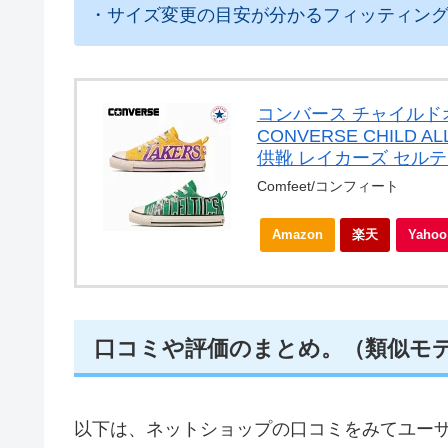
・サイズ変更の目安が分かるフィッティン
コンバース チャイルドオ
CONVERSE CHILD A
供靴 レイカーズ セル
Comfeet/コンフィート
Amazon
楽天
Yah
口コミや評価のまとめ。（類似モ
以下は、ネットショップの口コミをみてユー