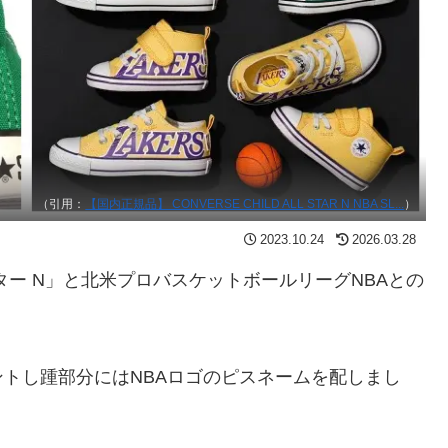
（引用：
【国内正規品】 CONVERSE CHILD ALL STAR N NBA SL...
）
2023.10.24
2026.03.28
ー N」と北米プロバスケットボールリーグNBAとの
トし踵部分にはNBAロゴのピスネームを配しまし